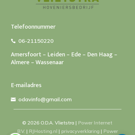
Telefoonnummer
06-21150220

Amersfoort – Leiden – Ede – Den Haag –
Almere – Wassenaar
E-mailadres
odavinfo@gmail.com

© 2026 O.D.A. Vlietstra
|
Power Internet
B.V.
|
RJHosting.nl
|
privacyverklaring
|
Power