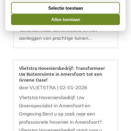
betrouwbare hovenier in Amersfoort? Dan
Selectie toestaan
bent u bij Vlietstra Hoveniersbedrijf aan
Alles toestaan
het juiste adres! Wij zijn gespecialiseerd in
tuinonderhoud, tuinrenovatie en het
aanleggen van prachtige tuinen.…
Vlietstra Hoveniersbedrijf: Transformeer
Uw Buitenruimte in Amersfoort tot een
Groene Oase!
door
VLIETSTRA
|
02-01-2026
Vlietstra Hoveniersbedrijf: Uw
Groenspecialist in Amersfoort en
Omgeving Bent u op zoek naar een
professionele hovenier in Amersfoort?
Vlietstra Hoveniersbedrijf staat voor u