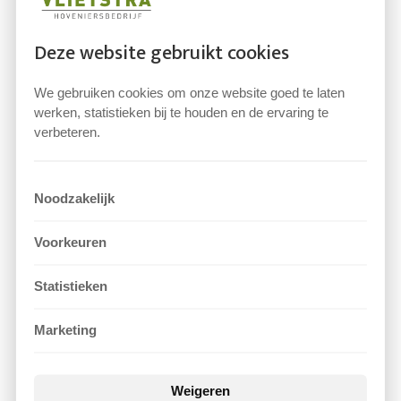
Deze website gebruikt cookies
Vlietstra Hoveniersbedrijf: Transformeer
We gebruiken cookies om onze website goed te laten
uw Tuin tot een Groene Oase in
werken, statistieken bij te houden en de ervaring te
Amersfoort!
verbeteren.
door
PowerInternet
|
13-02-2026
Bent u op zoek naar...
Noodzakelijk
Voorkeuren
Vlietstra Hoveniersbedrijf: Uw Groene
Partner voor Een Droomtuin in Amersfoort!
Statistieken
door
VLIETSTRA
|
01-02-2026
Marketing
Vlietstra Hoveniersbedrijf: Uw
Groenspecialist in Amersfoort en
Omgeving Bent u op zoek naar een
Weigeren