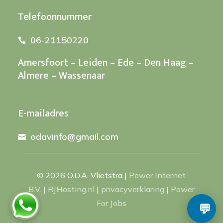
Telefoonnummer
06-21150220

Amersfoort – Leiden – Ede – Den Haag –
Almere – Wassenaar
E-mailadres
odavinfo@gmail.com

© 2026 O.D.A. Vlietstra
|
Power Internet
B.V.
|
RJHosting.nl
|
privacyverklaring
|
Power
For Jobs