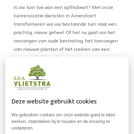
Is uw tuin toe aan een opfrisbeurt? Met onze
tuinrenovatie diensten in Amersfoort
transformeren we uw bestaande tuin naar een
prachtig, nieuw geheel. Of het nu gaat om het
vervangen van oude bestrating, het toevoegen
van nieuwe planten of het creëren van een
terras; wij hebben de expertise om uw wensen
om te zetten in werkelijkheid. Onze hoveniers
in Amersfoort denken graag met u mee over de
mogelijkheden.
Tuin Aanleggen: Uw Droomtuin in
Deze website gebruikt cookies
Amersfoort
We gebruiken cookies om onze website goed te laten
Droomt u van een nieuwe tuin? Bij Vlietstra
werken, statistieken bij te houden en de ervaring te
Hoveniersbedrijf helpen we u graag met het
verbeteren.
aanleggen van uw ideale buitenruimte. We