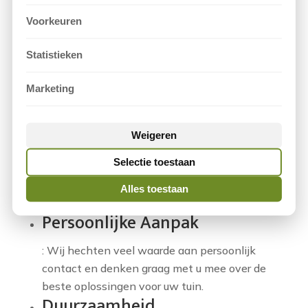
paden, ons team van hoveniers zorgt ervoor dat
Voorkeuren
alles perfect wordt uitgevoerd.
Statistieken
Waarom Kiezen voor Vlietstra
Hoveniersbedrijf?
Marketing
Lokale Expertise
Weigeren
: Als hovenier in Amersfoort kennen wij de
Selectie toestaan
lokale flora en fauna en weten wij precies
welke planten het beste gedijen in uw
Alles toestaan
omgeving.
Persoonlijke Aanpak
: Wij hechten veel waarde aan persoonlijk
contact en denken graag met u mee over de
beste oplossingen voor uw tuin.
Duurzaamheid