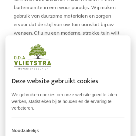
buitenruimte in een waar paradijs. Wij maken
gebruik van duurzame materialen en zorgen
ervoor dat de stijl van uw tuin aansluit bij uw
wensen. Of u nu een moderne, strakke tuin wilt
of een natuurlijke, speelse indeling, onze
hoveniers hebben de expertise om dit te
realiseren.
Tuin Aanleggen in Amersfoort
Deze website gebruikt cookies
Een nieuwe tuin aanleggen is een spannend
project. Bij Vlietstra Hoveniersbedrijf
We gebruiken cookies om onze website goed te laten
begeleiden we u stap voor stap bij het
werken, statistieken bij te houden en de ervaring te
verbeteren.
ontwerpen en aanleggen van uw droomtuin. Wij
luisteren naar uw ideeën en vertalen deze naar
een concreet plan. Van het kiezen van de juiste
Noodzakelijk
beplanting tot het aanleggen van terrassen en