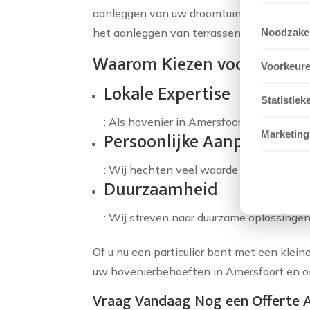
aanleggen van uw droomtuin. Wij luisteren
het aanleggen van terrassen en paden, ons
Noodzakel
Waarom Kiezen voor Vlietst
Voorkeur
Lokale Expertise
Statistiek
: Als hovenier in Amersfoort kennen wij
Persoonlijke Aanpak
Marketing
: Wij hechten veel waarde aan persoonl
Duurzaamheid
: Wij streven naar duurzame oplossingen
Of u nu een particulier bent met een kleine 
uw hovenierbehoeften in Amersfoort en 
Vraag Vandaag Nog een Offerte 