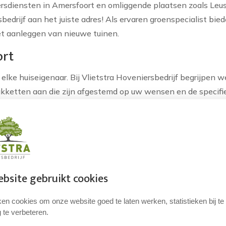
ersdiensten in Amersfoort en omliggende plaatsen zoals Le
sbedrijf aan het juiste adres! Als ervaren groenspecialist bi
et aanleggen van nieuwe tuinen.
ort
elke huiseigenaar. Bij Vlietstra Hoveniersbedrijf begrijpen w
kketten aan die zijn afgestemd op uw wensen en de specifi
t onderhoud van uw gazon of het onkruidvrij maken van uw b
t
onze tuinrenovatie diensten transformeren we uw buitenruim
ervoor dat de stijl van uw tuin aansluit bij uw wensen. Of u
bsite gebruikt cookies
rs hebben de expertise om dit te realiseren.
ort
en cookies om onze website goed te laten werken, statistieken bij t
 te verbeteren.
 project. Bij Vlietstra Hoveniersbedrijf begeleiden we u st