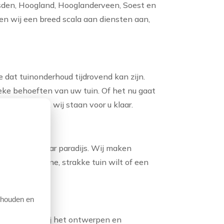
usden, Hoogland, Hooglanderveen, Soest en
eden wij een breed scala aan diensten aan,
e dat tuinonderhoud tijdrovend kan zijn.
eke behoeften van uw tuin. Of het nu gaat
loembedden, wij staan voor u klaar.
te in een waar paradijs. Wij maken
 nu een moderne, strakke tuin wilt of een
e houden en
ap voor stap bij het ontwerpen en