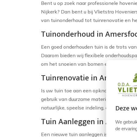
Bent u op zoek naar professionele hoveni
Nijkerk? Dan bent u bij Vlietstra Hovenier
van tuinonderhoud tot tuinrenovatie en h
Tuinonderhoud in Amersfo
Een goed onderhouden tuin is de trots van 
Daarom bieden wij flexibele onderhoudspa
om het snoeien van bomen en struiken, he
Tuinrenovatie in Amersfoor
Is uw tuin toe aan een opknapbeurt? Met 
gebruik van duurzame materialen en zorgen 
Deze we
natuurlijke, speelse indeling, onze hovenie
Tuin Aanleggen in Amersfo
We gebruik
de ervaring
Een nieuwe tuin aanleggen is een spannend