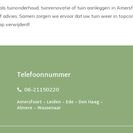
oals tuinonderhoud, tuinrenovatie of tuin aanleggen in Ame
 of advies. Samen zorgen we ervoor dat uw tuin weer in topc
ap verwijderd!
Telefoonnummer
06-21150220

Amersfoort – Leiden – Ede – Den Haag –
Almere – Wassenaar